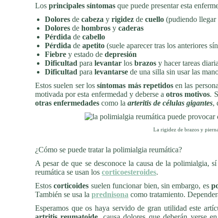
Los
principales síntomas
que puede presentar esta enferme
Dolores
de
cabeza
y
rigidez
de
cuello
(pudiendo llegar 
Dolores
de
hombros
y
caderas
Pérdida
de
cabello
Pérdida
de
apetito
(suele aparecer tras los anteriores sí
Fiebre
y estado de
depresión
Dificultad
para
levantar
los
brazos
y hacer tareas diar
Dificultad
para
levantarse
de una silla sin usar las man
Estos suelen ser los
síntomas más repetidos
en las person
motivada por esta enfermedad y deberse a
otros motivos
. 
otras enfermedades
como la
arteritis de células gigantes
,
La rigidez de brazos y piern
¿Cómo se puede tratar la polimialgia reumática?
A pesar de que se desconoce la causa de la polimialgia, sí 
reumática se usan los
corticoesteroides
.
Estos
corticoides
suelen funcionar bien, sin embargo, es
p
También se usa la
prednisona
como tratamiento. Dependerá
Esperamos que os haya servido de gran utilidad este artí
artritis reumatoide
, causa dolores que deberán verse e