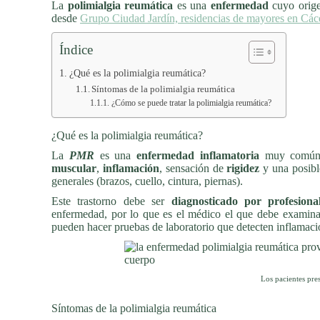
La
polimialgia reumática
es una
enfermedad
cuyo orig
desde
Grupo Ciudad Jardín, residencias de mayores en Các
Índice
¿Qué es la polimialgia reumática?
Síntomas de la polimialgia reumática
¿Cómo se puede tratar la polimialgia reumática?
¿Qué es la polimialgia reumática?
La
PMR
es una
enfermedad inflamatoria
muy común 
muscular
,
inflamación
, sensación de
rigidez
y una posib
generales (brazos, cuello, cintura, piernas).
Este trastorno debe ser
diagnosticado por profesiona
enfermedad, por lo que es el médico el que debe examinar
pueden hacer pruebas de laboratorio que detecten inflamac
Los pacientes pre
Síntomas de la polimialgia reumática