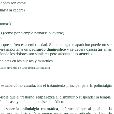
dades son estos:
hasta la cadera)
ntomas)
ias (como por ejemplo peinarse o lavarse)
os
as que sufren esta enfermedad. Sin embargo su aparición puede no ser
Será importante un
profundo diagnóstico
y se deberá
descartar
antes
 donde los dolores son similares pero afectan a las
arterias
.
as son síntomas de la polimialgia reumática
se sabe cómo curarla. En el tratamiento principal para la polimialgia
osible
que el trastorno
reaparezca
al disminuir o suspender la terapia.
 del caso y de lo que precise el médico.
culo sobre la
polimialgia reumática
, enfermedad que al igual que la
n un examen físico. ¡Nos vemos en el próximo artículo del blog de