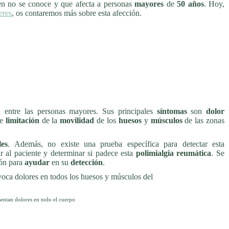
en no se conoce y que afecta a personas
mayores
de
50 años
. Hoy,
eres
, os contaremos más sobre esta afección.
entre las personas mayores. Sus principales
síntomas
son
dolor
le
limitación
de la
movilidad
de los
huesos
y
músculos
de las zonas
les
. Además, no existe una prueba específica para detectar esta
 al paciente y determinar si padece esta
polimialgia reumática
. Se
ión para
ayudar
en su
detección
.
sentan dolores en todo el cuerpo