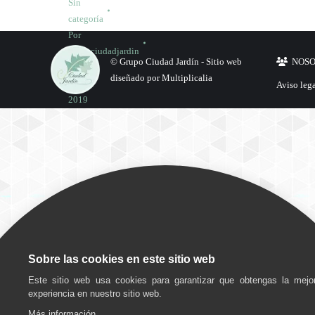
Sin
categoría
Por
grupociudadjardin
© Grupo Ciudad Jardín -
Sitio web
NOS
29
diseñado por Multiplicalia
abril,
Aviso leg
2019
1
comentario
Tratamientos
Por
grupociudadjardin
15
Sobre las cookies en este sitio web
abril,
Este sitio web usa cookies para garantizar que obtengas la mejo
2019
experiencia en nuestro sitio web.
2
Más información