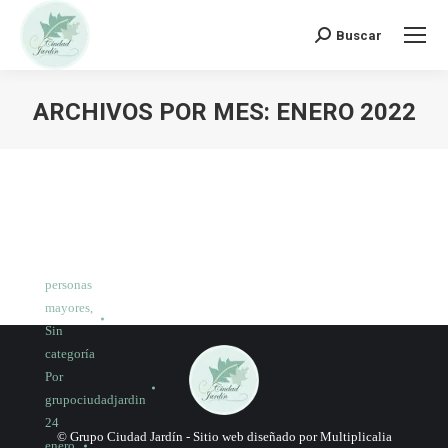
Buscar:
Buscar
ARCHIVOS POR MES:
ENERO 2022
personas
mayores
,
Sin
categoría
Por
grupociudadjardin
24
© Grupo Ciudad Jardín -
Sitio web diseñado por Multiplicalia
enero,