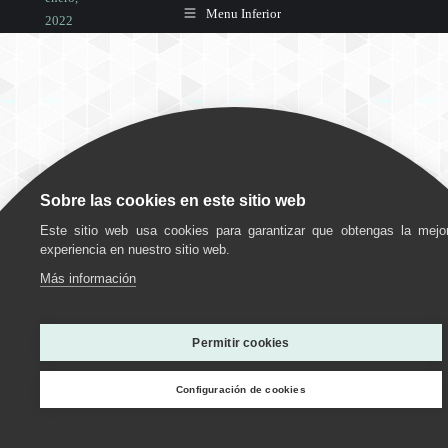
Menu Inferior
2022
Deja un
comentario
Curiosidades
,
Ejercicio
,
Sobre las cookies en este sitio web
personas
Este sitio web usa cookies para garantizar que obtengas la mejo
mayores
experiencia en nuestro sitio web.
Por
Más información
grupociudadjardin
10
Utilizamos cookies para ofrecerte la mejor experiencia en
enero,
nuestra web.
Permitir cookies
2022
Puedes aprender más sobre qué cookies utilizamos o
desactivarlas en los
ajustes
.
Deja un
Configuración de cookies
comentario
Personalizar
Estoy de acuerdo
Rechazar