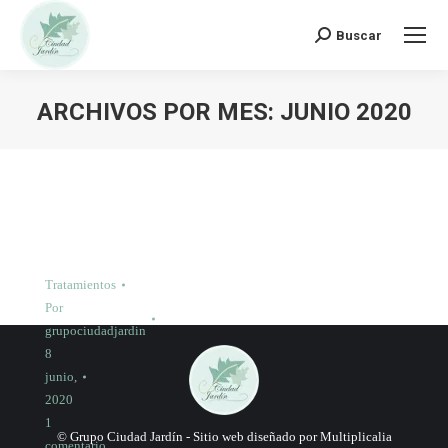
Buscar:
Buscar
ARCHIVOS POR MES:
JUNIO 2020
Tratamientos
Por
grupociudadjardin
8
junio,
2020
1
© Grupo Ciudad Jardín -
Sitio web diseñado por Multiplicalia
comentario