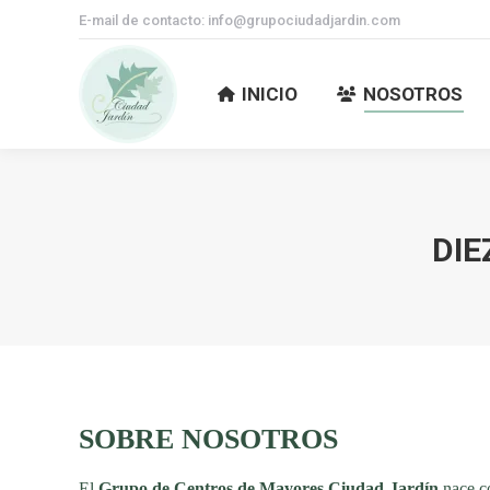
E-mail de contacto: info@grupociudadjardin.com
INICIO
NOSOTROS
INICIO
NOSOTROS
DIE
SOBRE NOSOTROS
El
Grupo de Centros de Mayores Ciudad Jardín
nace co