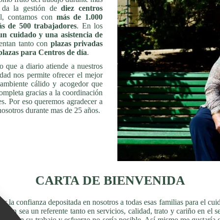
 da la gestión de
diez centros
nal, contamos con
más de
1.000
s de 500 trabajadores
. En los
un cuidado y una asistencia de
uentan tanto con
plazas
privadas
plazas para Centros de día
.
o que a diario atiende a nuestros
idad nos permite ofrecer el mejor
 ambiente cálido y acogedor que
completa gracias a la coordinación
res. Por eso queremos agradecer a
 nosotros durante mas de 25 años.
CARTA DE BIENVENIDA
r la confianza depositada en nosotros a todas esas familias para el cu
in sea un referente tanto en servicios, calidad, trato y cariño en el se
que sin su trabajo y esfuerzo no sería posible. Así mismo me gustaría 