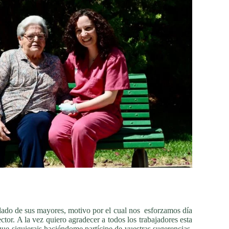
idado de sus mayores, motivo por el cual nos esforzamos día
ctor. A la vez quiero agradecer a todos los trabajadores esta
que siguierais haciéndome partícipe de vuestras sugerencias,