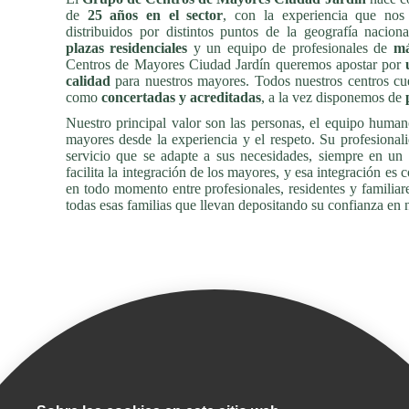
de
25 años en el sector
, con la experiencia que nos
distribuidos por distintos puntos de la geografía nacio
plazas residenciales
y un equipo de profesionales de
má
Centros de Mayores Ciudad Jardín queremos apostar por
calidad
para nuestros mayores. Todos nuestros centros c
como
concertadas y acreditadas
, a la vez disponemos de
Nuestro principal valor son las personas, el equipo human
mayores desde la experiencia y el respeto. Su profesional
servicio que se adapte a sus necesidades, siempre en un
facilita la integración de los mayores, y esa integración es 
en todo momento entre profesionales, residentes y familia
todas esas familias que llevan depositando su confianza en
¡Bienvenidos!
Quiero aprovechar este espacio para agradece
a día para seguir mejorando y hacer que El Grupo Ciudad Jard
dedicación y entrega en el cuidado de nuestros mayores, ya 