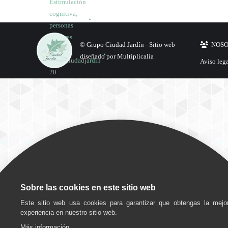
Estimulación
cognitiva
,
personas
mayores
© Grupo Ciudad Jardín -
Sitio web
NOS
Por
diseñado por Multiplicalia
grupociudadjardin
Aviso leg
20
marzo,
2023
Deja un
comentario
Bienestar
,
Estimulación
Sobre las cookies en este sitio web
cognitiva
,
Este sitio web usa cookies para garantizar que obtengas la mejo
personas
experiencia en nuestro sitio web.
mayores
Más información