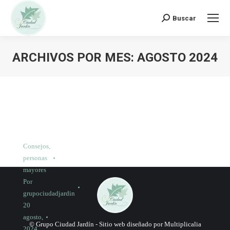
Buscar:
Buscar
ARCHIVOS POR MES:
AGOSTO 2024
Consejos
,
personas
mayores
Por
grupociudadjardin
20
agosto,
© Grupo Ciudad Jardín -
Sitio web diseñado por Multiplicalia
2024