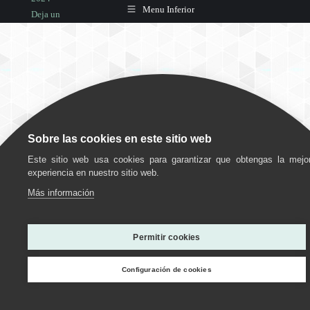
Menu Inferior
Deja un
comentario
Curiosidades
,
personas
mayores
,
Sobre las cookies en este sitio web
Sugerencias
Este sitio web usa cookies para garantizar que obtengas la mejo
Por
experiencia en nuestro sitio web.
grupociudadjardin
Más información
10
agosto,
Utilizamos cookies para ofrecerte la mejor experiencia en
2024
nuestra web.
Permitir cookies
Deja un
Puedes aprender más sobre qué cookies utilizamos o
desactivarlas en los
ajustes
.
comentario
Configuración de cookies
Personalizar
Estoy de acuerdo
Rechazar