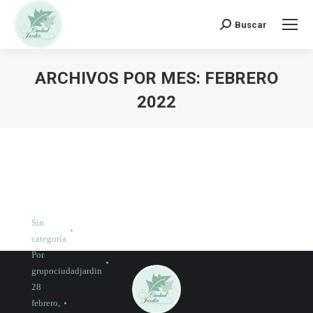
Buscar:
Buscar
ARCHIVOS POR MES:
FEBRERO
2022
Sin
categoría
Por
grupociudadjardin
28
febrero,