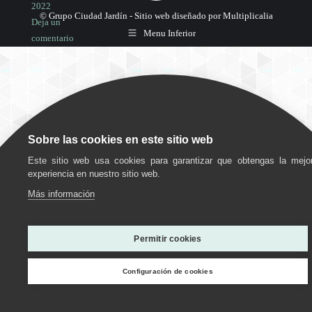
2022
© Grupo Ciudad Jardín -
Sitio web diseñado por Multiplicalia
Deja un
Menu Inferior
comentario
Sin
categoría
Sobre las cookies en este sitio web
Por
grupociudadjardin
Este sitio web usa cookies para garantizar que obtengas la mejo
experiencia en nuestro sitio web.
14
febrero,
Más información
2022
Deja un
Utilizamos cookies para ofrecerte la mejor experiencia en
nuestra web.
comentario
Permitir cookies
Puedes aprender más sobre qué cookies utilizamos o
desactivarlas en los
ajustes
.
Configuración de cookies
Personalizar
Estoy de acuerdo
Rechazar