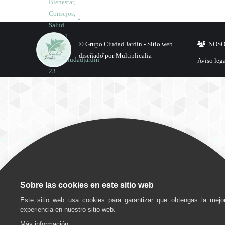
Bienestar
,
Consejos
,
Salud
mental
© Grupo Ciudad Jardín -
Sitio web
NOS
Por
diseñado por Multiplicalia
grupociudadjardin
Aviso leg
23
diciembre,
2025
Deja un
comentario
Consejos
,
Cuidados
Sobre las cookies en este sitio web
Por
Este sitio web usa cookies para garantizar que obtengas la mejo
grupociudadjardin
experiencia en nuestro sitio web.
16
Más información