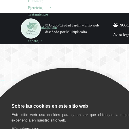
Bienestar
,
Ejercicio
,
Tratamientos
Por
© Grupo Ciudad Jardín -
Sitio web
NOS
grupociudadjardin
diseñado por Multiplicalia
20
Aviso leg
agosto,
2025
Deja un
comentario
Bienestar
,
Talleres
Por
Sobre las cookies en este sitio web
grupociudadjardin
Este sitio web usa cookies para garantizar que obtengas la mejo
12
experiencia en nuestro sitio web.
agosto,
Más información