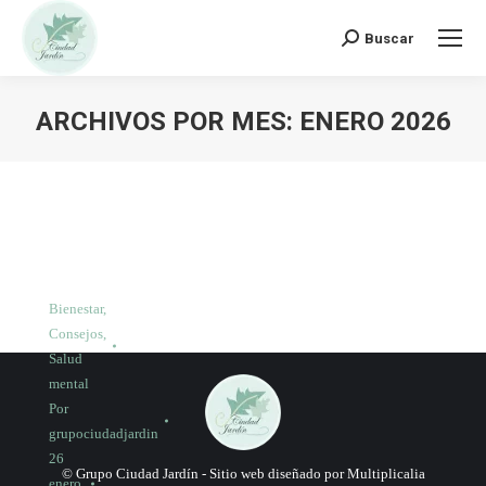
Buscar:
Buscar
ARCHIVOS POR MES:
ENERO 2026
Bienestar
,
Consejos
,
Salud
mental
Por
grupociudadjardin
26
© Grupo Ciudad Jardín -
Sitio web diseñado por Multiplicalia
enero,