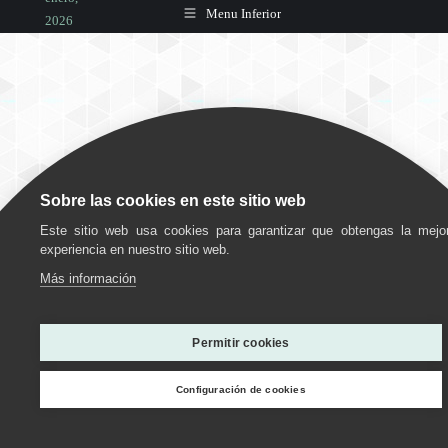
Menu Inferior
2026
Deja un
comentario
Bienestar
,
Estimulación
Sobre las cookies en este sitio web
cognitiva
,
Este sitio web usa cookies para garantizar que obtengas la mejo
Salud mental
experiencia en nuestro sitio web.
Por
Más información
grupociudadjardin
12
Utilizamos cookies para ofrecerte la mejor experiencia en
enero,
nuestra web.
Permitir cookies
2026
Puedes aprender más sobre qué cookies utilizamos o
desactivarlas en los
ajustes
.
Deja un
Configuración de cookies
comentario
Personalizar
Estoy de acuerdo
Rechazar