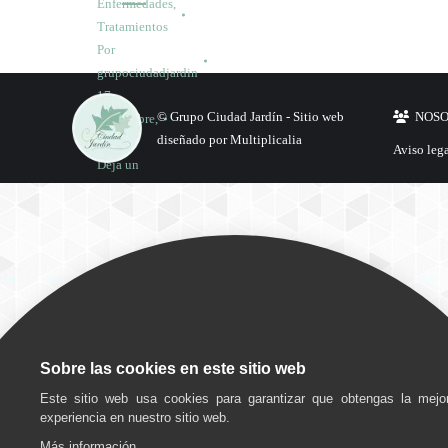
Enfermedades
,
Tratamientos
Por
grupociudadjardin
17
© Grupo Ciudad Jardín -
Sitio web
NOS
noviembre,
diseñado por Multiplicalia
2025
Aviso leg
Deja un
comentario
Enfermedades
,
personas
mayores
,
Tratamientos
Sobre las cookies en este sitio web
Por
Este sitio web usa cookies para garantizar que obtengas la mejo
grupociudadjardin
experiencia en nuestro sitio web.
22
Más información