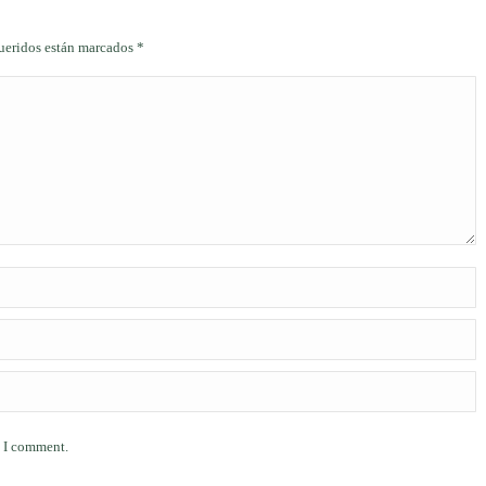
queridos están marcados
*
e I comment.