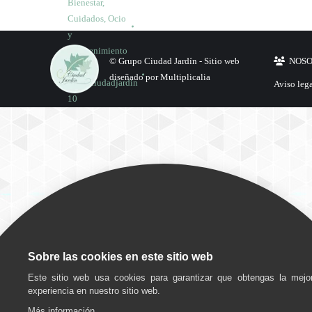
Bienestar
,
Cuidados
,
Ocio
y
entretenimiento
© Grupo Ciudad Jardín -
Sitio web
NOS
Por
diseñado por Multiplicalia
grupociudadjardin
Aviso leg
10
junio,
2025
Deja un
comentario
Ocio y
entretenimiento
Sobre las cookies en este sitio web
Por
Este sitio web usa cookies para garantizar que obtengas la mejo
grupociudadjardin
experiencia en nuestro sitio web.
20
Más información