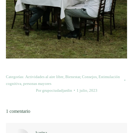
Categorías:
Actividades al aire libre
,
Bienestar
,
Consejos
,
Estimulación
cognitiva
,
personas mayores
Por
grupociudadjardin
1 julio, 2023
1 comentario
karina