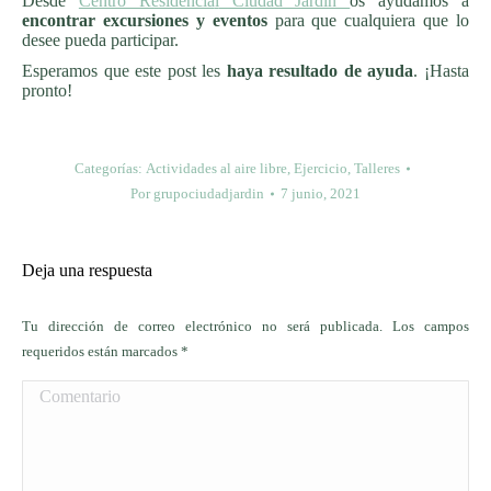
Desde
Centro Residencia
l
Ciudad Jardín
os ayudamos a
encontrar excursiones y eventos
para que cualquiera que lo
desee pueda participar.
Esperamos que este post les
haya resultado de ayuda
. ¡Hasta
pronto!
Categorías:
Actividades al aire libre
,
Ejercicio
,
Talleres
Por
grupociudadjardin
7 junio, 2021
Deja una respuesta
Tu dirección de correo electrónico no será publicada. Los campos
requeridos están marcados
*
Comentario