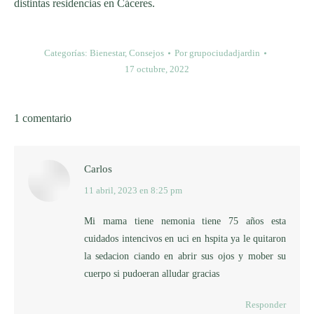
distintas residencias en Cáceres.
Categorías:
Bienestar
,
Consejos
Por
grupociudadjardin
17 octubre, 2022
1 comentario
Carlos
11 abril, 2023 en 8:25 pm
dice:
Mi mama tiene nemonia tiene 75 años esta
cuidados intencivos en uci en hspita ya le quitaron
la sedacion ciando en abrir sus ojos y mober su
cuerpo si pudoeran alludar gracias
Responder