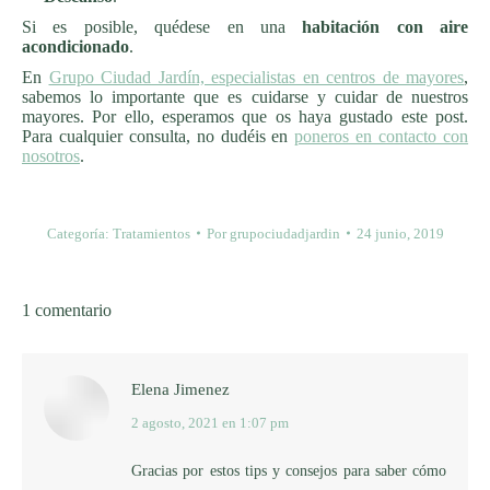
Si es posible, quédese en una
habitación con aire
acondicionado
.
En
Grupo Ciudad Jardín, especialistas en centros de mayores
,
sabemos lo importante que es cuidarse y cuidar de nuestros
mayores. Por ello, esperamos que os haya gustado este post.
Para cualquier consulta, no dudéis en
poneros en contacto con
nosotros
.
Categoría:
Tratamientos
Por
grupociudadjardin
24 junio, 2019
1 comentario
Elena Jimenez
2 agosto, 2021 en 1:07 pm
dice:
Gracias por estos tips y consejos para saber cómo