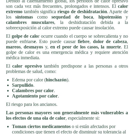
Debido al calentamiento global, los períodos de calor opresivo
son cada vez más frecuentes, prolongados e intensos. El
calor
extremo
también significa
riesgo de deshidratación
. Aparte de
los
síntomas
como
sequedad de boca
,
hipotensión
y
calambres musculares
, la deshidratación debida a la
sobreexposición al calor extremo puede causar insolación.
El
golpe de calo
r ocurre cuando el cuerpo se sobrecalienta y no
puede enfriars
e
. Esto puede causar
fiebre
,
dolor de cabeza
,
mareos
,
desmayos
y,
en el peor de los casos, la muerte
. El
golpe de calor es una emergencia médica y requiere atención
médica inmediata.
El
calor opresivo
también predispone a las personas a otros
problemas de salud, como:
Edema por calor (
hinchazón
).
Sarpullido
.
Calambres por calor
.
Agotamiento por calor
.
El riesgo para los ancianos.
Las personas mayores son generalmente más vulnerables a
los efectos de una ola de calor
, especialmente si:
Toman ciertos medicamentos
o si están afectados por
condiciones que tienen el efecto de disminuir su tolerancia al