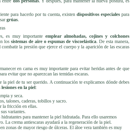
a entre
dos personas
. Y después, para mantener la nueva postura, es
iente para hacerlo por tu cuenta, existen
dispositivos especiales
para
usar
grúas
.
ras
res, es muy importante
emplear almohadas, cojines y colchones
on los
sistemas de aire o espumas de viscoelástica
. De esta manera,
 combatir la presión que ejerce el cuerpo y la aparición de las escaras
rmanecer en cama es muy importante para evitar heridas antes de que
ara evitar que no aparezcan las temidas escaras.
e la piel de tu ser querido. A continuación te explicamos dónde debes
lesiones en la piel
:
impia y seca.
, talones, caderas, tobillos y sacro.
la fricción en ellas.
 sus variantes.
hidratantes para mantener la piel hidratada. Para ello usaremos
. La crema antiescaras ayudará a la regeneración de la piel.
 en zonas de mayor riesgo de úlceras. El áloe vera también es muy