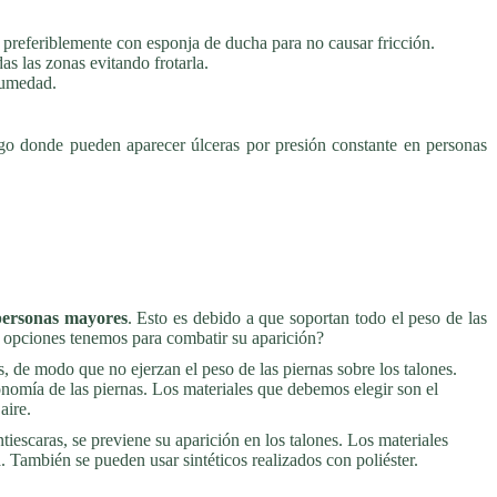
a, preferiblemente con esponja de ducha para no causar fricción.
as las zonas evitando frotarla.
humedad.
sgo donde pueden aparecer úlceras por presión constante en personas
personas mayores
. Esto es debido a que soportan todo el peso de las
é opciones tenemos para combatir su aparición?
es, de modo que no ejerzan el peso de las piernas sobre los talones.
onomía de las piernas. Los materiales que debemos elegir son el
aire.
ntiescaras, se previene su aparición en los talones. Los materiales
 También se pueden usar sintéticos realizados con poliéster.