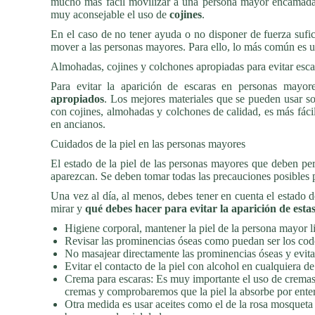
mucho más fácil movilizar a una persona mayor encamad
muy aconsejable el uso de
cojines
.
En el caso de no tener ayuda o no disponer de fuerza sufic
mover a las personas mayores. Para ello, lo más común es 
Almohadas, cojines y colchones apropiadas para evitar esca
Para evitar la aparición de escaras en personas mayo
apropiados
. Los mejores materiales que se pueden usar s
con cojines, almohadas y colchones de calidad, es más fácil
en ancianos.
Cuidados de la piel en las personas mayores
El estado de la piel de las personas mayores que deben pe
aparezcan. Se deben tomar todas las precauciones posibles p
Una vez al día, al menos, debes tener en cuenta el estado d
mirar y
qué debes hacer para evitar la aparición de estas 
Higiene corporal, mantener la piel de la persona mayor l
Revisar las prominencias óseas como puedan ser los codos
No masajear directamente las prominencias óseas y evitar 
Evitar el contacto de la piel con alcohol en cualquiera de
Crema para escaras: Es muy importante el uso de cremas 
cremas y comprobaremos que la piel la absorbe por entero
Otra medida es usar aceites como el de la rosa mosqueta