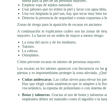
buena para la piel de las personas mayores.
Emplear ropa de tejidos naturales.
Usar jabones que no irriten la piel y lavar con agua tibi
Una vez limpiada la piel san, hay que secar muy bien tod
Detectar la presencia de sequedad o zonas expuestas a 
Zonas de riesgo para la aparición de escaras en ancianos
A continuación te explicamos cuáles son las zonas de rie
mayores. Lo hacen en un orden de mayor a menor riesgo:
La zona del sacro y de los lumbares.
Talones.
La cabeza.
Omoplatos.
Cómo prevenir escaras en talones de personas mayores
Las escaras en los talones aparecen con frecuencia en las
piernas y es importantísimo proteger la zona afectada. ¿Qu
Cuñas antiescaras
. Las cuñas sirven para elevar los pi
Hay que elegir cuñas anatómicas que se adapten a la fis
viscoelástico, la espuma de poliuretano o con sistema de 
Botas y taloneras
. Gracias al uso de botas y taloneras a
empleados deben ser naturales como el algodón o la lana.