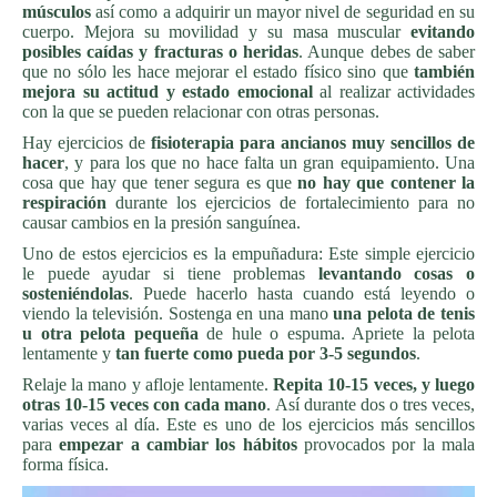
músculos
así como a adquirir un mayor nivel de seguridad en su
cuerpo. Mejora su movilidad y su masa muscular
evitando
posibles caídas y fracturas o heridas
. Aunque debes de saber
que no sólo les hace mejorar el estado físico sino que
también
mejora su actitud y estado emocional
al realizar actividades
con la que se pueden relacionar con otras personas.
Hay ejercicios de
fisioterapia para ancianos muy sencillos de
hacer
, y para los que no hace falta un gran equipamiento. Una
cosa que hay que tener segura es que
no hay que contener la
respiración
durante los ejercicios de fortalecimiento para no
causar cambios en la presión sanguínea.
Uno de estos ejercicios es la empuñadura: Este simple ejercicio
le puede ayudar si tiene problemas
levantando cosas o
sosteniéndolas
. Puede hacerlo hasta cuando está leyendo o
viendo la televisión. Sostenga en una mano
una pelota de tenis
u otra pelota pequeña
de hule o espuma. Apriete la pelota
lentamente y
tan fuerte como pueda por 3-5 segundos
.
Relaje la mano y afloje lentamente.
Repita 10-15 veces, y luego
otras 10-15 veces con cada mano
. Así durante dos o tres veces,
varias veces al día. Este es uno de los ejercicios más sencillos
para
empezar a cambiar los hábitos
provocados por la mala
forma física.