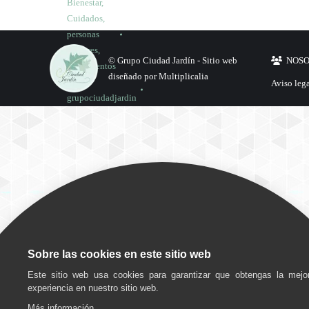
Bienestar
,
Cuidados
,
personas
mayores
,
© Grupo Ciudad Jardín -
Sitio web
NOS
Tratamientos
diseñado por Multiplicalia
Por
Aviso leg
grupociudadjardin
20
septiembre,
2024
Deja un
comentario
Sobre las cookies en este sitio web
Este sitio web usa cookies para garantizar que obtengas la mejo
experiencia en nuestro sitio web.
Más información