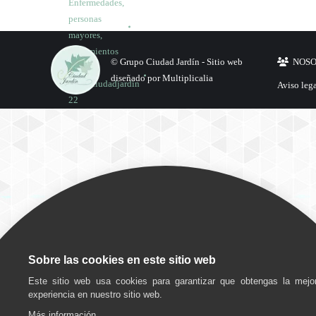
Enfermedades
,
personas
mayores
,
Tratamientos
© Grupo Ciudad Jardín -
Sitio web
NOS
Por
diseñado por Multiplicalia
grupociudadjardin
Aviso leg
22
octubre,
2025
Deja un
comentario
Sobre las cookies en este sitio web
Este sitio web usa cookies para garantizar que obtengas la mejo
experiencia en nuestro sitio web.
Más información