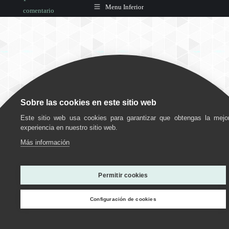
Menu Inferior
comentario
Sobre las cookies en este sitio web
Este sitio web usa cookies para garantizar que obtengas la mejo
experiencia en nuestro sitio web.
Más información
Utilizamos cookies para ofrecerte la mejor experiencia en
nuestra web.
Permitir cookies
Puedes aprender más sobre qué cookies utilizamos o
desactivarlas en los
ajustes
.
Configuración de cookies
Personalizar
Estoy de acuerdo
Rechazar