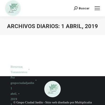
Buscar:
Buscar
ARCHIVOS DIARIOS:
1 ABRIL, 2019
Bienestar
,
Tratamientos
Por
grupociudadjardin
1
abril,
2019
© Grupo Ciudad Jardín -
Sitio web diseñado por Multiplicalia
1