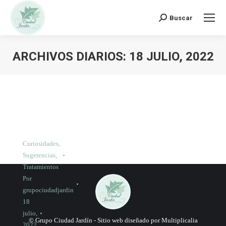
Buscar:
Buscar
ARCHIVOS DIARIOS:
18 JULIO, 2022
Curiosidades
,
Sugerencias
,
Tratamientos
Por
grupociudadjardin
18
julio,
© Grupo Ciudad Jardín -
Sitio web diseñado por Multiplicalia
2022