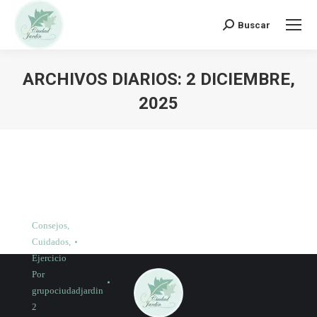
Buscar:
Buscar
ARCHIVOS DIARIOS:
2 DICIEMBRE,
2025
Consejos
,
Cuidados
,
Ejercicio
Por
grupociudadjardin
2