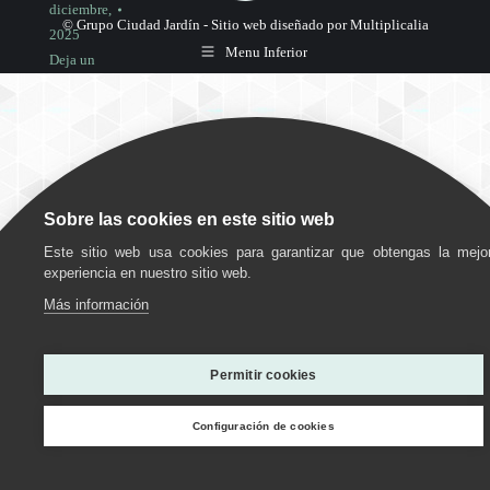
diciembre,
© Grupo Ciudad Jardín -
Sitio web diseñado por Multiplicalia
2025
Menu Inferior
Deja un
comentario
Sobre las cookies en este sitio web
Este sitio web usa cookies para garantizar que obtengas la mejo
experiencia en nuestro sitio web.
Más información
Utilizamos cookies para ofrecerte la mejor experiencia en
nuestra web.
Permitir cookies
Puedes aprender más sobre qué cookies utilizamos o
desactivarlas en los
ajustes
.
Configuración de cookies
Personalizar
Estoy de acuerdo
Rechazar