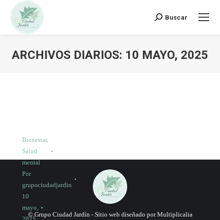
Buscar:
Buscar
ARCHIVOS DIARIOS:
10 MAYO, 2025
Bienestar
,
Salud
mental
Por
grupociudadjardin
10
mayo,
© Grupo Ciudad Jardín -
Sitio web diseñado por Multiplicalia
2025