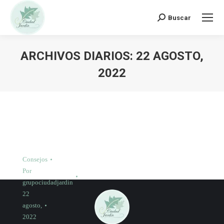
Buscar:
Buscar
ARCHIVOS DIARIOS:
22 AGOSTO,
2022
Consejos
Por
grupociudadjardin
22
agosto,
2022