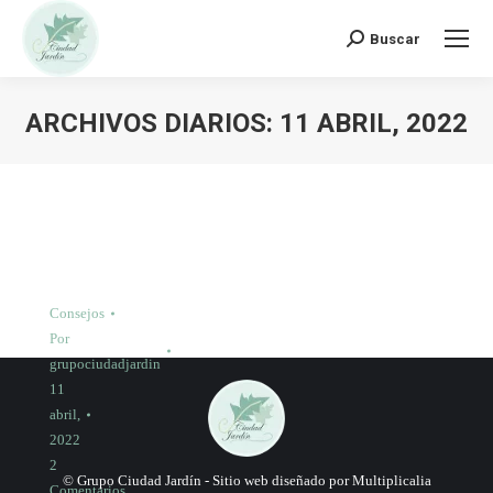
Buscar:
Buscar
ARCHIVOS DIARIOS:
11 ABRIL, 2022
Consejos
Por
grupociudadjardin
11
abril,
2022
2
© Grupo Ciudad Jardín -
Sitio web diseñado por Multiplicalia
Comentarios