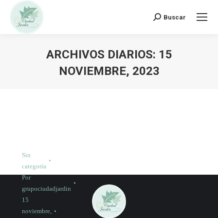
Buscar:
Buscar
ARCHIVOS DIARIOS:
15
NOVIEMBRE, 2023
Sin
categoría
Por
grupociudadjardin
15
noviembre,