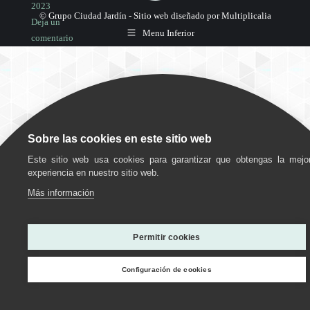
2023
© Grupo Ciudad Jardín -
Sitio web diseñado por Multiplicalia
Deja un
Menu Inferior
comentario
Sobre las cookies en este sitio web
Este sitio web usa cookies para garantizar que obtengas la mejo
experiencia en nuestro sitio web.
Más información
Utilizamos cookies para ofrecerte la mejor experiencia en
nuestra web.
Permitir cookies
Puedes aprender más sobre qué cookies utilizamos o
desactivarlas en los
ajustes
.
Configuración de cookies
Personalizar
Estoy de acuerdo
Rechazar