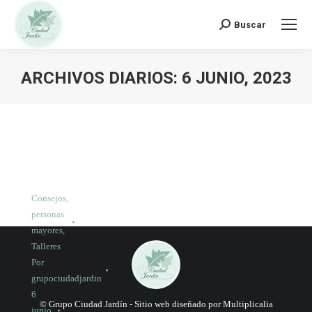
Buscar:
Buscar
ARCHIVOS DIARIOS:
6 JUNIO, 2023
Consejos
,
personas
mayores
,
Talleres
Por
grupociudadjardin
6
© Grupo Ciudad Jardín -
Sitio web diseñado por Multiplicalia
junio,