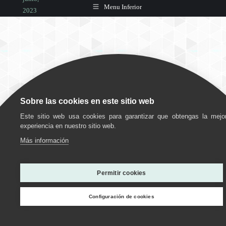
Menu Inferior
2023
Deja un
comentario
Sobre las cookies en este sitio web
Este sitio web usa cookies para garantizar que obtengas la mejo
experiencia en nuestro sitio web.
Más información
Utilizamos cookies para ofrecerte la mejor experiencia en
nuestra web.
Permitir cookies
Puedes aprender más sobre qué cookies utilizamos o
desactivarlas en los
ajustes
.
Configuración de cookies
Personalizar
Estoy de acuerdo
Rechazar