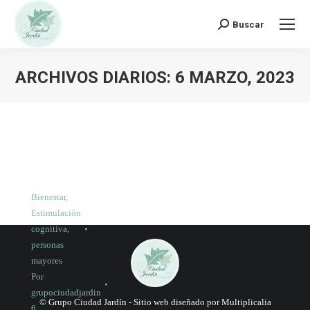
Buscar:
Buscar
ARCHIVOS DIARIOS:
6 MARZO, 2023
Bienestar
,
Estimulación
cognitiva
,
personas
mayores
Por
grupociudadjardin
© Grupo Ciudad Jardín -
Sitio web diseñado por Multiplicalia
6