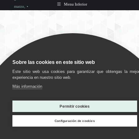
Menu Inferior
marzo,
2023
Deja un
comentario
Sobre las cookies en este sitio web
Este sitio web usa cookies para garantizar que obtengas la mejo
experiencia en nuestro sitio web.
Más información
Utilizamos cookies para ofrecerte la mejor experiencia en
nuestra web.
Permitir cookies
Puedes aprender más sobre qué cookies utilizamos o
desactivarlas en los
ajustes
.
Configuración de cookies
Personalizar
Estoy de acuerdo
Rechazar