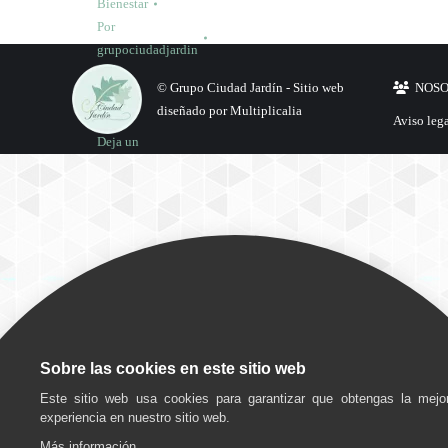
Bienestar
Por
grupociudadjardin
5
© Grupo Ciudad Jardín -
Sitio web
NOS
abril,
diseñado por Multiplicalia
2021
Aviso leg
Deja un
comentario
Sobre las cookies en este sitio web
Este sitio web usa cookies para garantizar que obtengas la mejo
experiencia en nuestro sitio web.
Más información